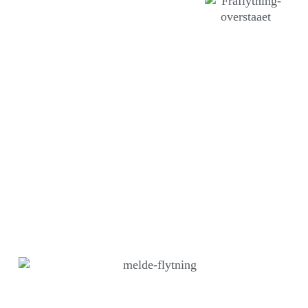
Husk at melde flytning ved
f.eks.:
Folkeregistret
Telefon/TV og internetudbyder
Forsyningsselskabet for EL m.m.