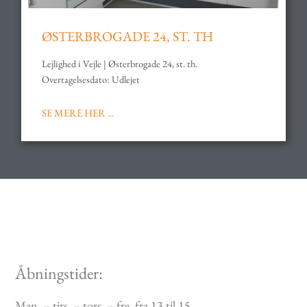
ØSTERBROGADE 24, ST. TH
Lejlighed i Vejle | Østerbrogade 24, st. th.
Overtagelsesdato: Udlejet
SE MERE HER ...
Åbningstider:
Man. – tirs. – tors. – fre. fra 13 til 15