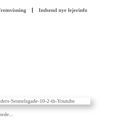
 fremvisning
Indsend nye lejerinfo
nede...