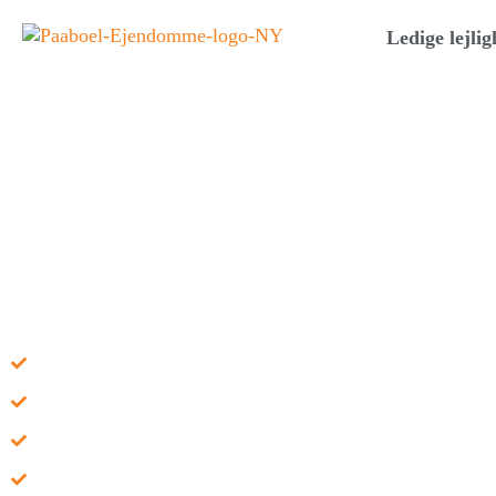
Ledige lejlig
Lejlighed i Randers |
Sennelsgade 10, 2. th.
Overtagelsesdato: Udlejet
Lejeperiode: -
Husleje kr. mdr.: -
Aconto kr. mdr.: -