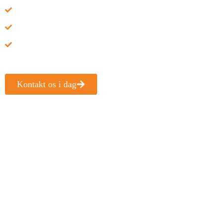
Depositum kr.: -
Indflytningspris i alt kr.: -
Mulighed for indskudsfri: -
Kontakt os i dag