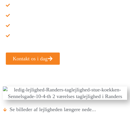
Aconto kr. mdr.: 500,-
Depositum kr.: 14.475,-
Indflytningspris i alt kr.: 19.800,-
Mulighed for indskudsfri: Ja via Keyhole
Kontakt os i dag
Se billeder af lejligheden længere nede...