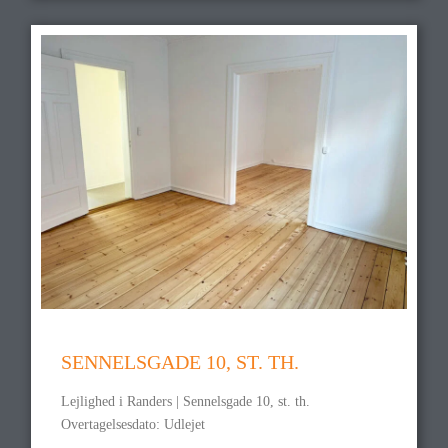
SENNELSGADE 10, ST. TH.
Lejlighed i Randers | Sennelsgade 10, st. th.
Overtagelsesdato: Udlejet