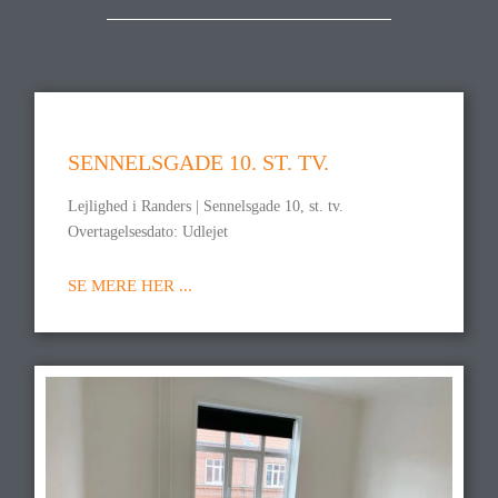
SENNELSGADE 10. ST. TV.
Lejlighed i Randers | Sennelsgade 10, st. tv.
Overtagelsesdato: Udlejet
SE MERE HER ...