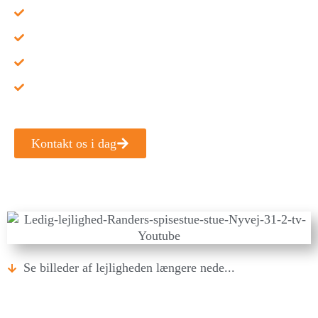
Aconto kr. mdr.: -
Depositum kr.: -
Indflytningspris i alt kr.: -
Mulighed for indskudsfri: -
Kontakt os i dag
Se billeder af lejligheden længere nede...