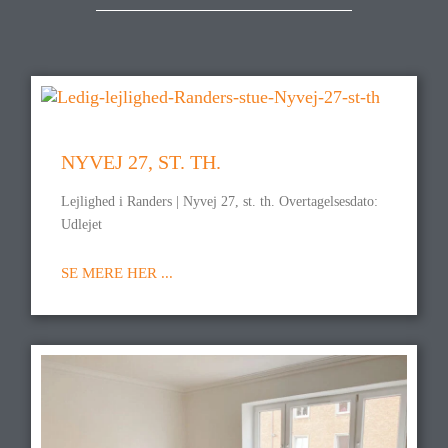
NYVEJ 27, ST. TH.
Lejlighed i Randers | Nyvej 27, st. th. Overtagelsesdato:
Udlejet
SE MERE HER ...