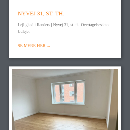
NYVEJ 31, ST. TH.
Lejlighed i Randers | Nyvej 31, st. th. Overtagelsesdato:
Udlejet
SE MERE HER ...